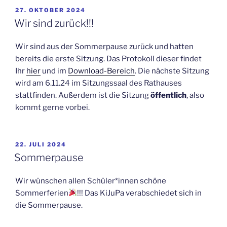
VERÖFFENTLICHT
27. OKTOBER 2024
AM
Wir sind zurück!!!
Wir sind aus der Sommerpause zurück und hatten
bereits die erste Sitzung. Das Protokoll dieser findet
Ihr
hier
und im
Download-Bereich
. Die nächste Sitzung
wird am 6.11.24 im Sitzungssaal des Rathauses
stattfinden. Außerdem ist die Sitzung
öffentlich
, also
kommt gerne vorbei.
VERÖFFENTLICHT
22. JULI 2024
AM
Sommerpause
Wir wünschen allen Schüler*innen schöne
Sommerferien
!!! Das KiJuPa verabschiedet sich in
die Sommerpause.